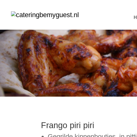
Frango piri piri
Gegrilde kippenboutjes, in pit