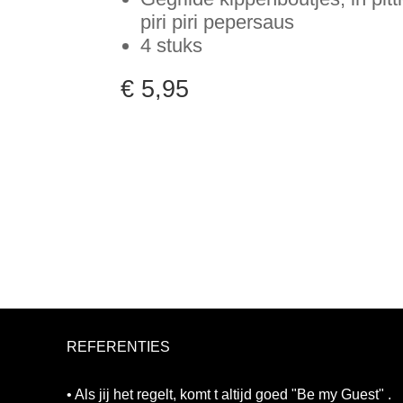
piri piri pepersaus
4 stuks
€ 5,95
REFERENTIES
• Als jij het regelt, komt t altijd goed "Be my Guest" .