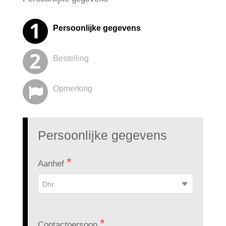
Bestelling
Opmerking
Persoonlijke gegevens
Bestelling
Opmerking
Bestelling
Opmerking
Persoonlijke gegevens
Aanhef
Dhr.
Contactpersoon