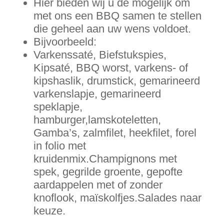
Hier bieden wij u de mogelijk om
met ons een BBQ samen te stellen
die geheel aan uw wens voldoet.
Bijvoorbeeld:
Varkenssaté, Biefstukspies,
Kipsaté, BBQ worst, varkens- of
kipshaslik, drumstick, gemarineerd
varkenslapje, gemarineerd
speklapje,
hamburger,lamskoteletten,
Gamba’s, zalmfilet, heekfilet, forel
in folio met
kruidenmix.Champignons met
spek, gegrilde groente, gepofte
aardappelen met of zonder
knoflook, maïskolfjes.Salades naar
keuze.