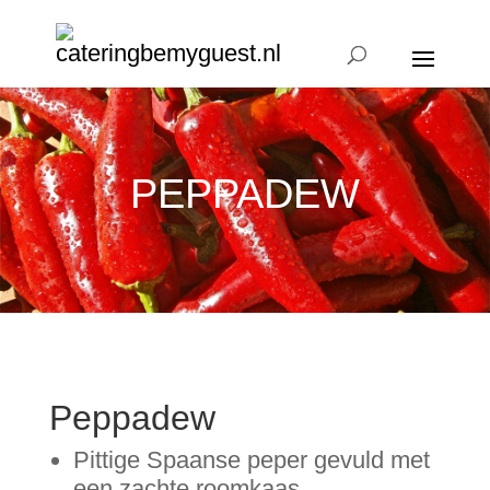
PEPPADEW
Peppadew
Pittige Spaanse peper gevuld met
een zachte roomkaas