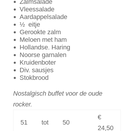
Zalmsalade
Vleessalade
Aardappelsalade
½ eitje
Gerookte zalm
Meloen met ham
Hollandse. Haring
Noorse garnalen
Kruidenboter
Div. sausjes
Stokbrood
Nostalgisch buffet voor de oude
rocker.
€
51
tot
50
24,50