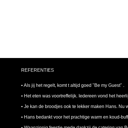
REFERENTIES
• Als jij het regelt, komt t altijd goed "Be my Guest" .
• Het eten was voortreffelijk. Iedereen vond het heerli
• Je kan de broodjes ook te lekker maken Hans. Nu 
• Hans bedankt voor het prachtige warm en koud-buffe
• Waanzinnig feestje mede dankzij de catering van B