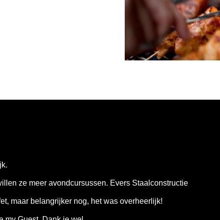
jk.
willen ze meer avondcursussen. Evers Staalconstructie
t, maar belangrijker nog, het was overheerlijk!
e my Guest. Dank je wel.